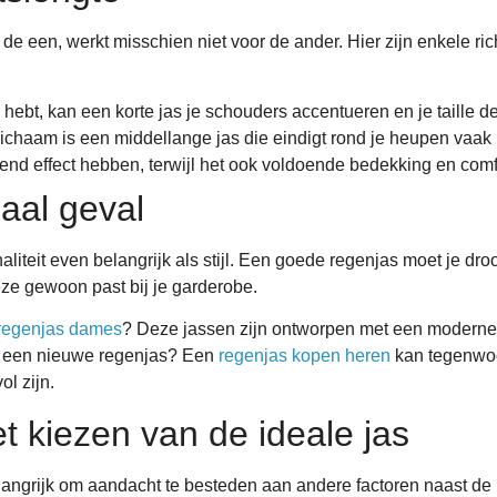
de een, werkt misschien niet voor de ander. Hier zijn enkele ric
hebt, kan een korte jas je schouders accentueren en je taille de
chaam is een middellange jas die eindigt rond je heupen vaak h
nd effect hebben, terwijl het ook voldoende bedekking en comfo
aal geval
liteit even belangrijk als stijl. Een goede regenjas moet je dr
deze gewoon past bij je garderobe.
regenjas dames
? Deze jassen zijn ontworpen met een moderne 
ar een nieuwe regenjas? Een
regenjas kopen heren
kan tegenwoor
ol zijn.
t kiezen van de ideale jas
belangrijk om aandacht te besteden aan andere factoren naast de