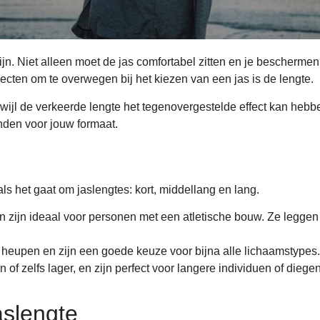
ijn. Niet alleen moet de jas comfortabel zitten en je bescherme
cten om te overwegen bij het kiezen van een jas is de lengte.
erwijl de verkeerde lengte het tegenovergestelde effect kan heb
inden voor jouw formaat.
ls het gaat om jaslengtes: kort, middellang en lang.
 en zijn ideaal voor personen met een atletische bouw. Ze legge
 heupen en zijn een goede keuze voor bijna alle lichaamstypes.
of zelfs lager, en zijn perfect voor langere individuen of diege
aslengte