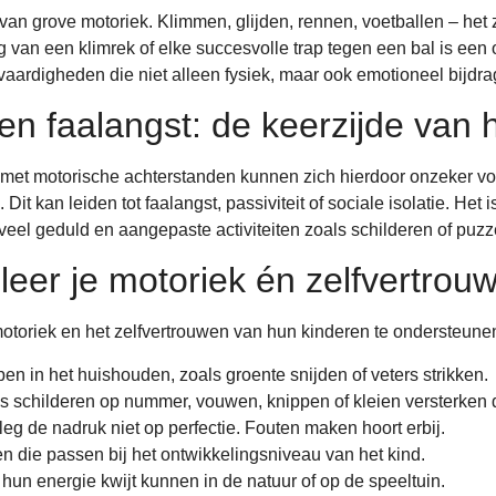
van grove motoriek. Klimmen, glijden, rennen, voetballen – het z
van een klimrek of elke succesvolle trap tegen een bal is een o
vaardigheden die niet alleen fysiek, maar ook emotioneel bijdra
en faalangst: de keerzijde van 
en met motorische achterstanden kunnen zich hierdoor onzeker v
 Dit kan leiden tot faalangst, passiviteit of sociale isolatie. H
 veel geduld en aangepaste activiteiten zoals schilderen of puzz
uleer je motoriek én zelfvertrou
toriek en het zelfvertrouwen van hun kinderen te ondersteune
en in het huishouden, zoals groente snijden of veters strikken.
als schilderen op nummer, vouwen, knippen of kleien versterken d
eg de nadruk niet op perfectie. Fouten maken hoort erbij.
en die passen bij het ontwikkelingsniveau van het kind.
 hun energie kwijt kunnen in de natuur of op de speeltuin.