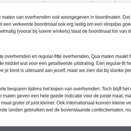
 maten van overhemden ook weergegeven in boordmaten. Dat is
et een verkeerde boordmaat ook erg lastig om een stropdas goed
lmatig (vooral bij luxere winkels) staat de boordmaat los van 
-fitte overhemden en regular-fitte overhemden. Qua maten maakt 
 de middel wat voor een getailleerde uitstraling. Een regular-fit 
 je kiest is uiteraard aan jezelf, maar we zien dat bij slanke per
oeite besparen tijdens het kopen van overhemden. Toch blijft h
 maten geven een hele goede indicatie voor de juiste maat, ma
maat groter of juist kleiner. Ook internationaal kunnen kleine ver
te landen gebruiken wel de bovenstaande confectiematen, maar 