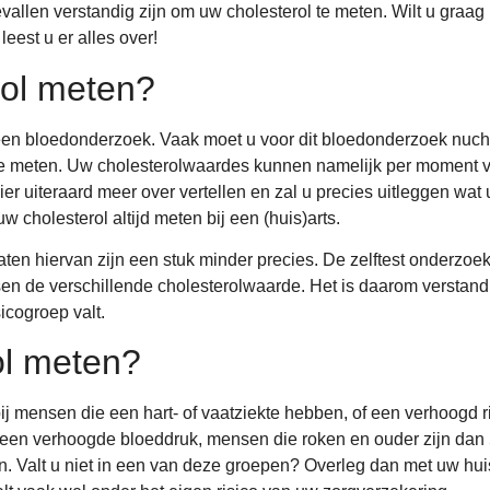
vallen verstandig zijn om uw cholesterol te meten. Wilt u graa
 leest u er alles over!
rol meten?
en bloedonderzoek. Vaak moet u voor dit bloedonderzoek nuchte
e meten. Uw cholesterolwaardes kunnen namelijk per moment ve
er uiteraard meer over vertellen en zal u precies uitleggen wa
w cholesterol altijd meten bij een (huis)arts.
taten hiervan zijn een stuk minder precies. De zelftest onderzoe
ussen de verschillende cholesterolwaarde. Het is daarom verstan
sicogroep valt.
ol meten?
j mensen die een hart- of vaatziekte hebben, of een verhoogd ri
en verhoogde bloeddruk, mensen die roken en ouder zijn dan 50
. Valt u niet in een van deze groepen? Overleg dan met uw huis