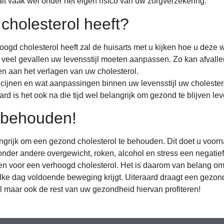
alt vaak wel onder het eigen risico van uw zorgverzekering.
cholesterol heeft?
hoogd cholesterol heeft zal de huisarts met u kijken hoe u deze
n veel gevallen uw levensstijl moeten aanpassen. Zo kan afvall
en aan het verlagen van uw cholesterol.
ijnen en wat aanpassingen binnen uw levensstijl uw cholesterol
rd is het ook na die tijd wel belangrijk om gezond te blijven le
 behouden!
angrijk om een gezond cholesterol te behouden. Dit doet u voo
onder andere overgewicht, roken, alcohol en stress een negatie
voor een verhoogd cholesterol. Het is daarom van belang om ge
lke dag voldoende beweging krijgt. Uiteraard draagt een gezond
l maar ook de rest van uw gezondheid hiervan profiteren!