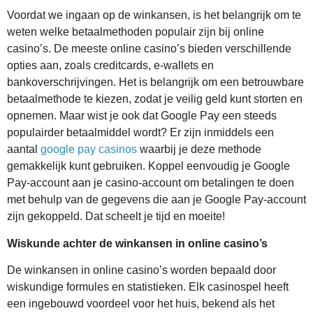
Voordat we ingaan op de winkansen, is het belangrijk om te
weten welke betaalmethoden populair zijn bij online
casino’s. De meeste online casino’s bieden verschillende
opties aan, zoals creditcards, e-wallets en
bankoverschrijvingen. Het is belangrijk om een betrouwbare
betaalmethode te kiezen, zodat je veilig geld kunt storten en
opnemen. Maar wist je ook dat Google Pay een steeds
populairder betaalmiddel wordt? Er zijn inmiddels een
aantal
google pay casinos
waarbij je deze methode
gemakkelijk kunt gebruiken. Koppel eenvoudig je Google
Pay-account aan je casino-account om betalingen te doen
met behulp van de gegevens die aan je Google Pay-account
zijn gekoppeld. Dat scheelt je tijd en moeite!
Wiskunde achter de winkansen in online casino’s
De winkansen in online casino’s worden bepaald door
wiskundige formules en statistieken. Elk casinospel heeft
een ingebouwd voordeel voor het huis, bekend als het