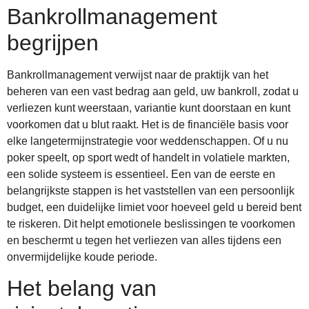
Bankrollmanagement
begrijpen
Bankrollmanagement verwijst naar de praktijk van het
beheren van een vast bedrag aan geld, uw bankroll, zodat u
verliezen kunt weerstaan, variantie kunt doorstaan en kunt
voorkomen dat u blut raakt. Het is de financiële basis voor
elke langetermijnstrategie voor weddenschappen. Of u nu
poker speelt, op sport wedt of handelt in volatiele markten,
een solide systeem is essentieel. Een van de eerste en
belangrijkste stappen is het vaststellen van een persoonlijk
budget, een duidelijke limiet voor hoeveel geld u bereid bent
te riskeren. Dit helpt emotionele beslissingen te voorkomen
en beschermt u tegen het verliezen van alles tijdens een
onvermijdelijke koude periode.
Het belang van