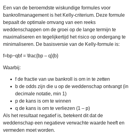
Een van de beroemdste wiskundige formules voor
bankrollmanagement is het Kelly-criterium. Deze formule
bepaalt de optimale omvang van een reeks
weddenschappen om de groei op de lange termijn te
maximaliseren en tegelijkertijd het risico op ondergang te
minimaliseren. De basisversie van de Kelly-formule is:
f=bp−qbf = \frac{bp – q}{b}
Waarbij:
f de fractie van uw bankroll is om in te zetten
b de odds zijn die u op de weddenschap ontvangt (in
decimale notatie, min 1)
p de kans is om te winnen
q de kans is om te verliezen (1 – p)
Als het resultaat negatief is, betekent dit dat de
weddenschap een negatieve verwachte waarde heeft en
vermeden moet worden.