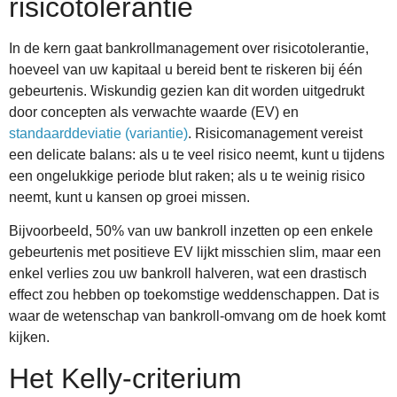
risicotolerantie
In de kern gaat bankrollmanagement over risicotolerantie,
hoeveel van uw kapitaal u bereid bent te riskeren bij één
gebeurtenis. Wiskundig gezien kan dit worden uitgedrukt
door concepten als verwachte waarde (EV) en
standaarddeviatie (variantie)
. Risicomanagement vereist
een delicate balans: als u te veel risico neemt, kunt u tijdens
een ongelukkige periode blut raken; als u te weinig risico
neemt, kunt u kansen op groei missen.
Bijvoorbeeld, 50% van uw bankroll inzetten op een enkele
gebeurtenis met positieve EV lijkt misschien slim, maar een
enkel verlies zou uw bankroll halveren, wat een drastisch
effect zou hebben op toekomstige weddenschappen. Dat is
waar de wetenschap van bankroll-omvang om de hoek komt
kijken.
Het Kelly-criterium