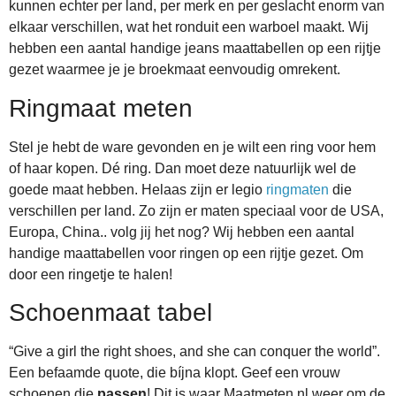
kunnen echter per land, per merk en per geslacht enorm van
elkaar verschillen, wat het ronduit een warboel maakt. Wij
hebben een aantal handige jeans maattabellen op een rijtje
gezet waarmee je je broekmaat eenvoudig omrekent.
Ringmaat meten
Stel je hebt de ware gevonden en je wilt een ring voor hem
of haar kopen. Dé ring. Dan moet deze natuurlijk wel de
goede maat hebben. Helaas zijn er legio
ringmaten
die
verschillen per land. Zo zijn er maten speciaal voor de USA,
Europa, China.. volg jij het nog? Wij hebben een aantal
handige maattabellen voor ringen op een rijtje gezet. Om
door een ringetje te halen!
Schoenmaat tabel
“Give a girl the right shoes, and she can conquer the world”.
Een befaamde quote, die bíjna klopt. Geef een vrouw
schoenen die
passen
! Dit is waar Maatmeten.nl weer om de