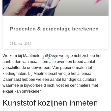
Procenten & percentage berekenen
23 januari 2019
Welkom bij Maatmeten.nl! Deze website richt zich op het
1
2
3
…
5
aanbieden van maatinformatie over een breed aantal
verschillende onderwerpen. Van papierformaten tot
kledingmaten; bij Maatmeten.nl vind je het allemaal.
Daarnaast hebben we een aantal handige calculators
waarmee je bijvoorbeeld inch, voet en centimeters met
elkaar kan omrekenen.
Kunststof kozijnen inmeten